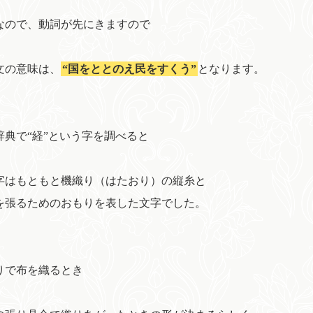
なので、動詞が先にきますので
文の意味は、
“国をととのえ民をすくう”
となります。
辞典で“経”という字を調べると
字はもともと機織り（はたおり）の縦糸と
を張るためのおもりを表した文字でした。
りで布を織るとき