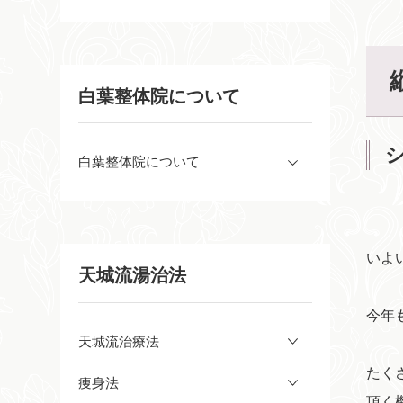
白葉整体院について
シ
白葉整体院について
いよ
天城流湯治法
今年
天城流治療法
たく
痩身法
頂く