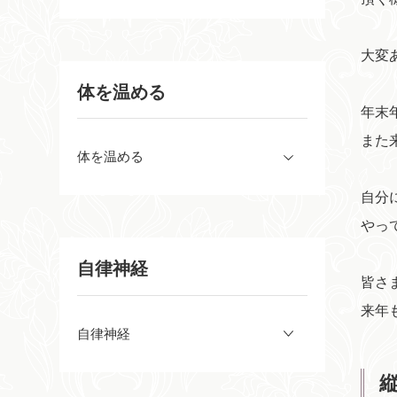
大変
体を温める
年末
また
体を温める
自分
やっ
自律神経
皆さ
来年
自律神経