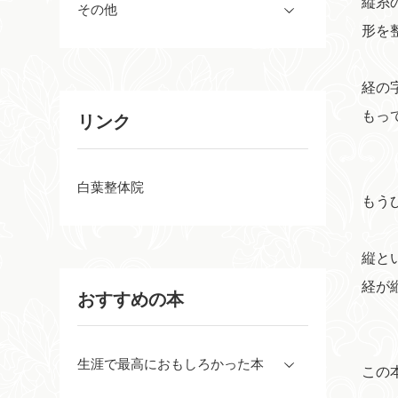
縦糸
その他
形を
経の
もっ
リンク
白葉整体院
もう
縦と
経が
おすすめの本
生涯で最高におもしろかった本
この