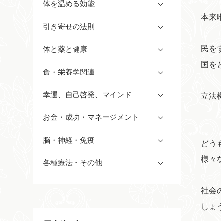
体を温める効能
本来
引き寄せの法則
民を
体と薬と健康
国を
食・栄養学関連
幸運、自己啓発、マインド
立法
お金・成功・マネージメント
脳・神経・免疫
どう
様々
各種療法・その他
社会
しょ