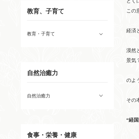
とく
教育、子育て
この
経済
教育・子育て
漠然
景気
自然治癒力
のよ
自然治癒力
その
“経国
食事・栄養・健康