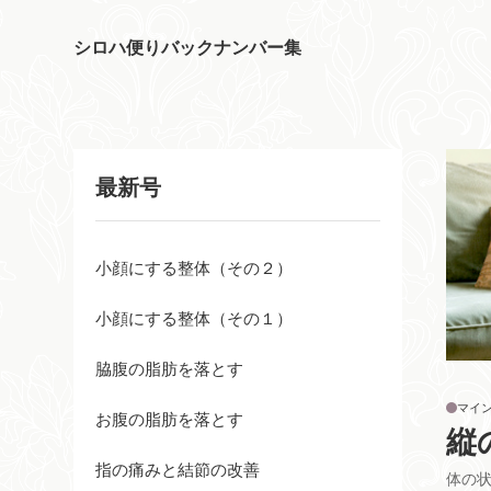
シロハ便りバックナンバー集
最新号
小顔にする整体（その２）
小顔にする整体（その１）
脇腹の脂肪を落とす
マイ
お腹の脂肪を落とす
縦
指の痛みと結節の改善
体の