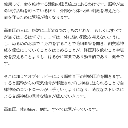
健康って、命を維持する活動の延長線上にあるわけです。脳幹が生
命維持活動を司っている限り、外部から体へ強い刺激を与えたら、
命を守るために緊張が強くなります。
高血圧の人は、絶対に上記の3つのうちのどれか、もしくはすべて
が当てはまるはずです。まずは、体に強い刺激を与えないように
し、ぬるめのお湯で半身浴をすることで毛細血管を開き、副交感神
経を優位にしていくことをはじめることが、降圧剤を飲むことや塩
分を控えることよりも、はるかに重要であり効果的であり、健全で
す。
そこに加えてオプセラピーにより脳幹直下の神経圧迫を開きます。
すると脳幹からの電気信号が邪魔されずに神経に送られることで自
律神経のコントロールが上手くいくようになり、過度なストレスに
よる交感神経の異常な強さが緩んでいきます。
高血圧、体の痛み、病気、すべては繋がっています。