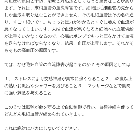
高血圧の原因と予防、治療と対処法としてもっと重要なことがあり
ます。それは、末梢血管の血流障害です。細胞は毛細血管の先から
しか血液を取り込むことができません。その毛細血管はその名の通
り、すごく細いです。ちょっと圧力がかかるとすぐに萎んで血流が
悪くなってしまいます。末端で血流が悪くなると細胞への血液供給
が上手くいかなくなるので、心臓のポンプでもっと圧をかけて血液
を送らなければならなくなり、結果、血圧が上昇します。それがそ
もそもの高血圧の原因です。
では、なぜ毛細血管の血流障害が起こるのか？ その原因としては
１、 ストレスにより交感神経が異常に強くなること２、 42度以上
の熱いお風呂やシャワーを浴びること３、 マッサージなどで筋肉
に強い刺激を与えること
この３つは脳幹が命を守る上で自動制御で行い、自律神経を使って
どんどん毛細血管が縮められていきます。
これは絶対にバカにしないでください。