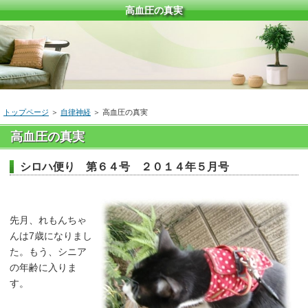
高血圧の真実
トップページ
＞
自律神経
＞
高血圧の真実
高血圧の真実
シロハ便り 第６４号 ２０１４年５月号
先月、れもんちゃ
んは7歳になりまし
た。もう、シニア
の年齢に入りま
す。