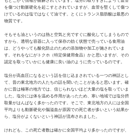
もどこかで情報が曲解されています。塩分の取りすぎによって血管
を傷つけ動脈硬化を起こすとされていますが、血管を堅くして傷つ
けているのは塩ではなくて油です。とくにトランス脂肪酸は最悪の
物質です。
そもそも油というのは熱と空気と光ですぐに酸化してしまうもので
すから、透明な容器に入って保存の効く状態で売っている食用油
は、どうやっても酸化防止のための添加物や加工が施されていま
す。それをなにがトクホ（特定保健用食品）かと思いますが、その
認定を取っていかにも健康に良い油のように売っているのです。
塩分が高血圧になるという話を信じ込まされている一つの神話とし
て、昔の東北地方の人たちの話を聞いたことがあると思います。確
かに昔は極寒の地方では、信じられないほど大量の塩を取っていま
した。塩分には体を温める作用があったため、寒い地域では塩分摂
取量がはんぱなく多かったのです。そこで、東北地方の人には全国
平均よりも動脈硬化や脳溢血が原因での死亡者が多いという結果か
ら、塩分がよくないという神話が流布されました。
けれども、この死亡者数は確かに全国平均より多かったのですが、