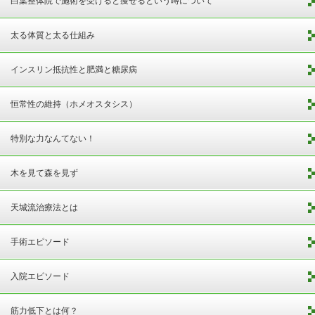
白葉整体院で施術を受けると痩せるという噂について
太る体質と太る仕組み
インスリン抵抗性と肥満と糖尿病
恒常性の維持（ホメオスタシス）
特別な力なんてない！
木を見て森を見ず
天城流治療法とは
手術エピソード
入院エピソード
筋力低下とは何？