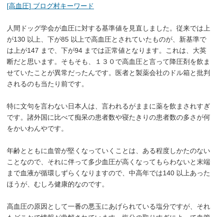
[高血圧] ブログ村キーワード
人間ドッグ学会が血圧に対する基準値を見直しました。従来では上
が130 以上、下が85 以上で高血圧とされていたものが、新基準で
は上が147 まで、下が94 までは正常値となります。これは、大英
断だと思います。そもそも、１３０で高血圧と言って降圧剤を飲ま
せていたことが異常だったんです。医者と製薬会社のドル箱と批判
されるのも当たり前です。
特に文句を言わない日本人は、言われるがままに薬を飲まされすぎ
です。諸外国に比べて痴呆の患者数や寝たきりの患者数の多さが何
をかいわんやです。
年齢とともに血管が堅くなっていくことは、ある程度しかたのない
ことなので、それに伴って多少血圧が高くなってもらわないと末端
まで血液が循環しずらくなりますので、中高年では140 以上あった
ほうが、むしろ健康的なのです。
高血圧の原因として一番の悪玉にあげられている塩分ですが、それ