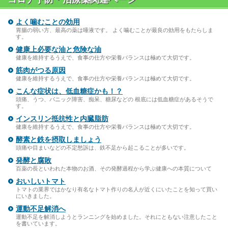
よく噛むことの効用
胃腸の弱い方、最高の薬は唾液です。 よく噛むことが最良の効用をもたらしま
す。
健康上必要な油と危険な油
健康を維持するうえで、食事の仕方や栄養バランスは極めて大切です。
筋肉がつる原因
健康を維持するうえで、食事の仕方や栄養バランスは極めて大切です。
こんな症状は、低血糖症かも！？
頭痛、うつ、パニック障害、痴呆、糖尿などの 根底には低血糖症があるそうで
す。
インスリン抵抗性と内臓脂肪
健康を維持するうえで、食事の仕方や栄養バランスは極めて大切です。
酵素と鉄を摂取しましょう
頭痛や目まいなどの不定愁訴は、鉄不足から起こることが多いです。
発酵と腐敗
百薬の長といわれた本物のお酒、その発酵過程から学ぶ健康への本質について
おいしいトマト
トマトの業界ではかなり有名なトマト作りの名人が近くにいたことを知って買い
にいきました。
運動不足解消へ
運動不足を解消しようとランニングを始めました。それにともない注意したこと
を書いています。