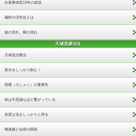
白葉整体院10年の総括
脳幹の活性化とは
縦の流れ、横の流れ
天城流湯治法
天城流治療法
真水をしっかり飲む！
咀嚼（そしゃく）の重要性
体は不思議なほど繋がっている
良質な塩をしっかりと摂る
唾液腺と仙骨の関係