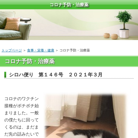
コロナ予防・治療薬
トップページ
＞
食事・栄養・健康
＞
コロナ予防・治療薬
コロナ予防・治療薬
シロハ便り 第１４６号 ２０２１年３月
コロナのワクチン
接種がボチボチ始
まりました。一般
の僕たちに回って
くるのは、まだま
だ先の話みたいで