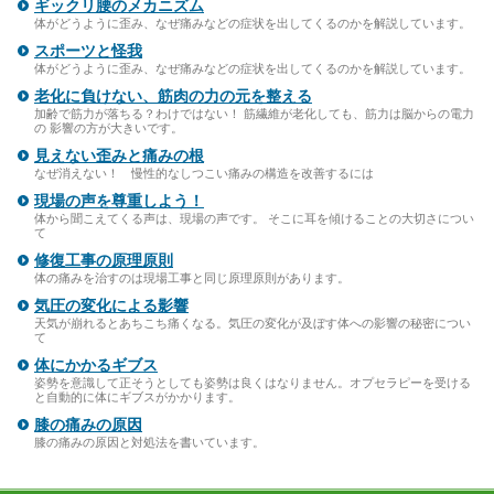
ギックリ腰のメカニズム
体がどうように歪み、なぜ痛みなどの症状を出してくるのかを解説しています。
スポーツと怪我
体がどうように歪み、なぜ痛みなどの症状を出してくるのかを解説しています。
老化に負けない、筋肉の力の元を整える
加齢で筋力が落ちる？わけではない！ 筋繊維が老化しても、筋力は脳からの電力
の 影響の方が大きいです。
見えない歪みと痛みの根
なぜ消えない！ 慢性的なしつこい痛みの構造を改善するには
現場の声を尊重しよう！
体から聞こえてくる声は、現場の声です。 そこに耳を傾けることの大切さについ
て
修復工事の原理原則
体の痛みを治すのは現場工事と同じ原理原則があります。
気圧の変化による影響
天気が崩れるとあちこち痛くなる。気圧の変化が及ぼす体への影響の秘密につい
て
体にかかるギブス
姿勢を意識して正そうとしても姿勢は良くはなりません。オプセラピーを受ける
と自動的に体にギブスがかかります。
膝の痛みの原因
膝の痛みの原因と対処法を書いています。