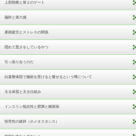
上部頸椎と第２のゲート
脳幹と第六感
累積疲労とストレスの関係
隠れて悪さをしているやつ
引っ張り合うのだ
白葉整体院で施術を受けると痩せるという噂について
太る体質と太る仕組み
インスリン抵抗性と肥満と糖尿病
恒常性の維持（ホメオスタシス）