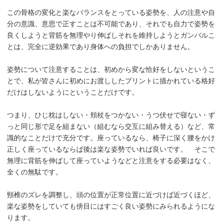
この骨格の変化と楽なバランスをとっている姿勢を、人の注意や自
分の意識、意思で正すことは不可能であり、それでも自力で姿勢を
良くしようと背筋を無理やり伸ばしそれを維持しようとガンバルこ
とは、完全に逆効果であり身体への負担でしかありません。
姿勢について注意することは、初めから変な恰好をしないというこ
とで、私が皆さんに初めにお渡ししたプリントに描かれている格好
だけはしないようにということだけです。
つまり、ひじ枕はしない・頬杖をつかない・うつ伏せで寝ない・ず
っと同じ形で足を組まない（組むなら交互に組み替える）など、常
識的なことだけで充分です。座っているなら、椅子に深く腰をかけ
正しく座っているならば後は楽な姿勢でいれば良いです。 そこで
無理に背筋を伸ばして座っていようなどと注意をする必要はなく、
全くの無駄です。
頸椎のズレを調整し、頭の位置が正常位置に近づけば近づくほど、
楽な姿勢をしていても傍目にはすごく良い姿勢にみられるようにな
ります。