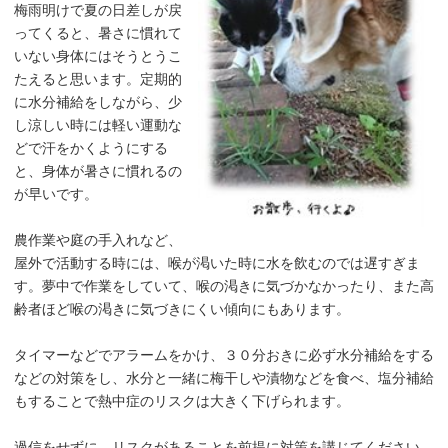
梅雨明けで夏の日差しが戻
ってくると、暑さに慣れて
いない身体にはそうとうこ
たえると思います。定期的
に水分補給をしながら、少
し涼しい時には軽い運動な
どで汗をかくようにする
と、身体が暑さに慣れるの
が早いです。
農作業や庭の手入れなど、
屋外で活動する時には、喉が渇いた時に水を飲むのでは遅すぎま
す。夢中で作業をしていて、喉の渇きに気づかなかったり、また高
齢者ほど喉の渇きに気づきにくい傾向にもあります。
タイマーなどでアラームをかけ、３０分おきに必ず水分補給をする
などの対策をし、水分と一緒に梅干しや漬物などを食べ、塩分補給
もすることで熱中症のリスクは大きく下げられます。
過信をせずに、リスクがあることを前提に対策を講じてください。