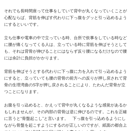
それでも長時間座って仕事をしていて背中が丸くなっていくことが
心配ならば、背筋を伸ばす代わりに下っ腹をグッと引っ込めるよう
にするといいです。
立ち仕事や電車の中で立っている時、台所で炊事をしている時など
に腰が痛くなってくる人は、立っている時に背筋を伸ばそうとして
も、それは背骨が伸びることにはならず反り腰になるだけなので腰
には余計に負担がかかります。
背筋を伸ばそうとする代わりに下っ腹に力を入れて引っ込めるよう
にすると、立っていても腰の背骨の前方への反りが押し戻されて背
骨の生理湾曲のS字が押し戻されることにより、たわんだ背骨が立
つことになります。
お腹を引っ込めると、かえって背中が丸くなるような感覚があるか
もしれませんが、その内部の背骨は逆に伸びるのです。これを正確
に言うと“骨盤起こし”と言います。 下っ腹を引っ込めるようにし
ながら骨盤を起こすようにするのが正しいのですが、紙面の都合上