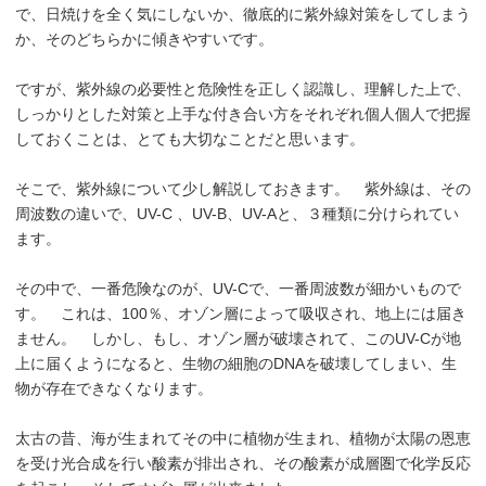
で、日焼けを全く気にしないか、徹底的に紫外線対策をしてしまう
か、そのどちらかに傾きやすいです。
ですが、紫外線の必要性と危険性を正しく認識し、理解した上で、
しっかりとした対策と上手な付き合い方をそれぞれ個人個人で把握
しておくことは、とても大切なことだと思います。
そこで、紫外線について少し解説しておきます。 紫外線は、その
周波数の違いで、UV-C 、UV-B、UV-Aと、３種類に分けられてい
ます。
その中で、一番危険なのが、UV-Cで、一番周波数が細かいもので
す。 これは、100％、オゾン層によって吸収され、地上には届き
ません。 しかし、もし、オゾン層が破壊されて、このUV-Cが地
上に届くようになると、生物の細胞のDNAを破壊してしまい、生
物が存在できなくなります。
太古の昔、海が生まれてその中に植物が生まれ、植物が太陽の恩恵
を受け光合成を行い酸素が排出され、その酸素が成層圏で化学反応