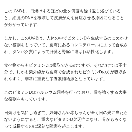
このUV-Bも、日焼けするほどの量を何度も繰り返し浴びている
と、細胞のDNAを破壊して皮膚がんを発症させる原因になること
が分かっています。
しかし、このUV-Bは、人体の中でビタミンDを生成するのに欠かせ
ない役割をもっていて、皮膚にあるコレステロールによって合成さ
れ、タンパク質によって肝臓と腎臓に運ばれ活性化します。
食べ物からもビタミンDは摂取できるのですが、それだけでは不十
分で、しかも紫外線から皮膚で合成されたビタミンDの方が吸収さ
れやすく、非常に重要な栄養素補給源となっています。
このビタミンDはカルシウム調整を行っており、骨を強くする大事
な役割をもっています。
日焼けを気にし過ぎて、妊婦さんや赤ちゃんが全く日の光に当たら
ないようにすると、重大なビタミンD欠乏症になり、骨がもろくな
って成長するのに深刻な障害を起こします。