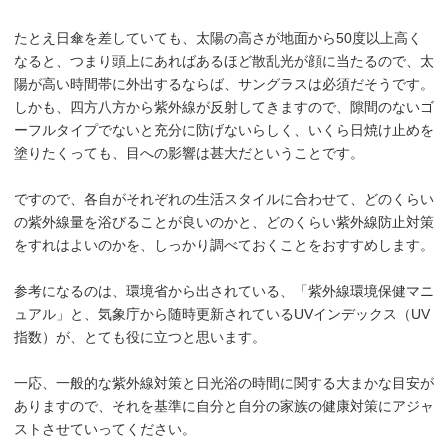
たとえ日傘を差していても、太陽の高さが地面から50度以上高く
なると、つまり頭上にあればあるほど散乱光が顔に当たるので、太
陽が高い時間帯に外出するならば、サングラスは必須だそうです。
しかも、四方八方から紫外線が反射してきますので、隙間のないゴ
ーフルタイプでないと充分に防げないらしく、いくら日焼け止めを
塗りたくっても、目への影響は甚大だということです。
ですので、各自がそれぞれの生活スタイルに合わせて、どのくらい
の紫外線量を浴びることが良いのかと、どのくらい紫外線防止対策
をすれはよいのかを、しっかり調べておくことをおすすめします。
参考になるのは、環境省から出されている、「紫外線環境保健マニ
ュアル」と、気象庁から随時更新されているUVインデックス（UV
指数）が、とても役に立つと思います。
一応、一般的な紫外線対策と日光浴の時間に関する大まかな目安が
ありますので、それを基準に自分と自分の家族の健康対策にアジャ
ストさせていってください。