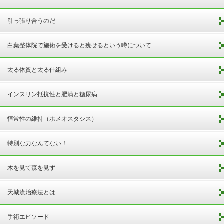
引っ張り合うのだ
白葉整体院で施術を受けると痩せるという噂について
太る体質と太る仕組み
インスリン抵抗性と肥満と糖尿病
恒常性の維持（ホメオスタシス）
特別な力なんてない！
木を見て森を見ず
天城流治療法とは
手術エピソード