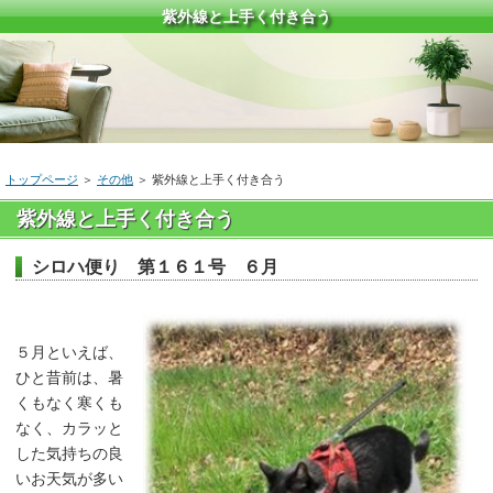
紫外線と上手く付き合う
トップページ
＞
その他
＞
紫外線と上手く付き合う
紫外線と上手く付き合う
シロハ便り 第１６１号 ６月
５月といえば、
ひと昔前は、暑
くもなく寒くも
なく、カラッと
した気持ちの良
いお天気が多い