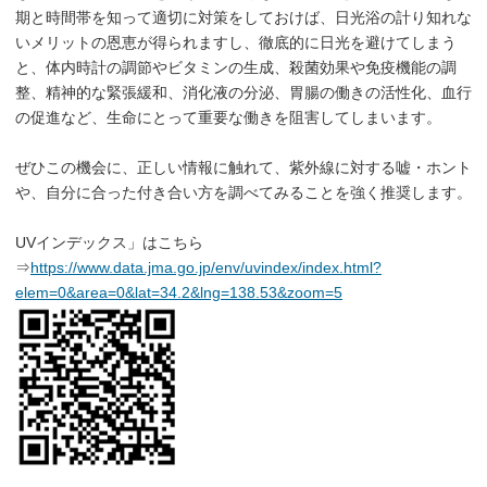
期と時間帯を知って適切に対策をしておけば、日光浴の計り知れな
いメリットの恩恵が得られますし、徹底的に日光を避けてしまう
と、体内時計の調節やビタミンの生成、殺菌効果や免疫機能の調
整、精神的な緊張緩和、消化液の分泌、胃腸の働きの活性化、血行
の促進など、生命にとって重要な働きを阻害してしまいます。
ぜひこの機会に、正しい情報に触れて、紫外線に対する嘘・ホント
や、自分に合った付き合い方を調べてみることを強く推奨します。
UVインデックス」はこちら
⇒
https://www.data.jma.go.jp/env/uvindex/index.html?
elem=0&area=0&lat=34.2&lng=138.53&zoom=5