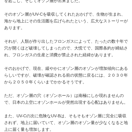
を起こし、そしてオゾン層が出来ました。
そのオゾン層がUV-Cを吸収してくれたおかげで、生物が生まれ、
海から地上にその生活圏を広げられたという、広大なストーリーが
あります。
それが、人類が作り出したフロンガスによって、たったの数十年で
穴が開くほど破壊してしまったので、大慌てで、国際条約が締結さ
れ、フロンガスの生産と消費が禁止された経緯があります。
そのおかげで、現在、緩やかにオゾン層のオゾンが増加傾向にある
らしいですが、破壊が確認される前の状態に戻るには、２０３０年
から２０５０年くらいまでかかるそうです。
ただ、オゾン層の穴（オゾンホール）は南極にしか現れませんの
で、日本の上空にオゾンホールが突然出現する心配はありません。
また、UV-Cの次に危険なUV-Bは、そもそもオゾン層に完全に吸収
されず、地上に届いていて、オゾン層のオゾン量が少なくなると地
上に届く量も増加します。