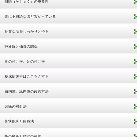
咀嚼（そしゃく）の重要性
体は不思議なほど繋がっている
良質な塩をしっかりと摂る
唾液腺と仙骨の関係
腕の付け根、足の付け根
糖尿病改善はここをさする
白内障、緑内障の改善方法
頭痛の対処法
帯状疱疹と痩身法
指の痛みと結節の改善