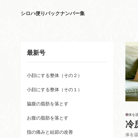
シロハ便りバックナンバー集
最新号
小顔にする整体（その２）
小顔にする整体（その１）
脇腹の脂肪を落とす
体を
お腹の脂肪を落とす
冷
指の痛みと結節の改善
体を