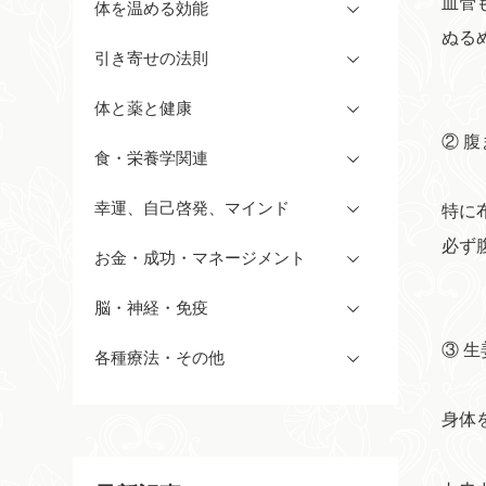
血管
体を温める効能
ぬる
引き寄せの法則
体と薬と健康
② 
食・栄養学関連
幸運、自己啓発、マインド
特に
必ず
お金・成功・マネージメント
脳・神経・免疫
③ 
各種療法・その他
身体