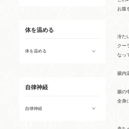
お腹
体を温める
冷た
クー
体を温める
なっ
腸内
自律神経
腸の
全身
自律神経
赤ち