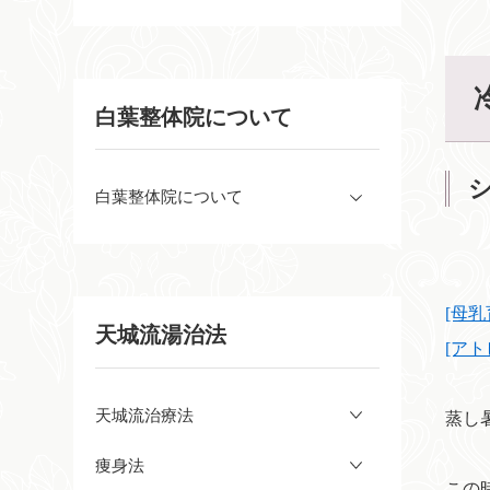
白葉整体院について
白葉整体院について
[母
天城流湯治法
[ア
天城流治療法
蒸し
痩身法
この