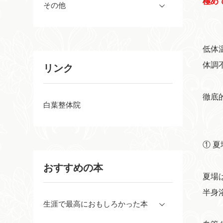
極め
その他
低体
体調
リンク
徹底
白葉整体院
① 
おすすめの本
夏場
半身
生涯で最高におもしろかった本