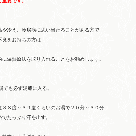
て重要です。
温や冷え、冷房病に思い当たることがある方で
不良をお持ちの方は
的に温熱療法を取り入れることをお勧めします。
夏場でも必ず湯船に入る。
は３８度～３９度くらいのお湯で２０分～３０分
浴でたっぷり汗を出す。