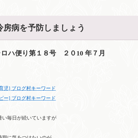
冷房病を予防しましょう
シロハ便り第１８号 ２０10 年７月
乳育児] ブログ村キーワード
トピー] ブログ村キーワード
暑い毎日が続いていますが
時期に気をつけたいのが