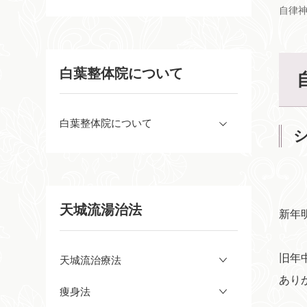
自律
白葉整体院について
白葉整体院について
天城流湯治法
新年
旧年
天城流治療法
あり
痩身法