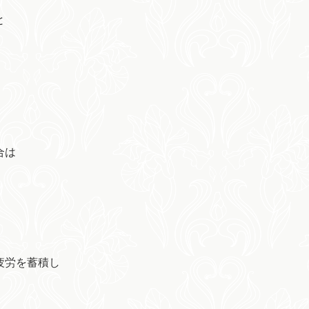
と
合は
疲労を蓄積し