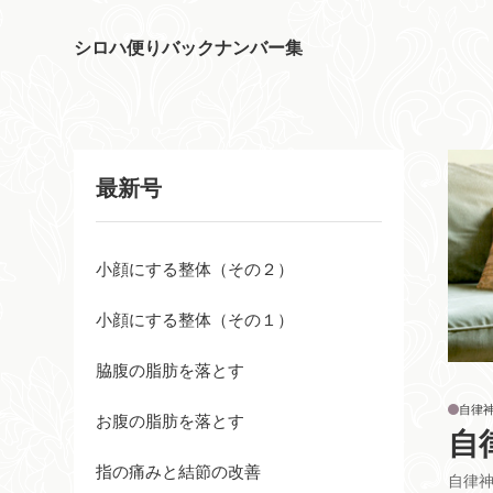
シロハ便りバックナンバー集
最新号
小顔にする整体（その２）
小顔にする整体（その１）
脇腹の脂肪を落とす
自律
お腹の脂肪を落とす
自
指の痛みと結節の改善
自律