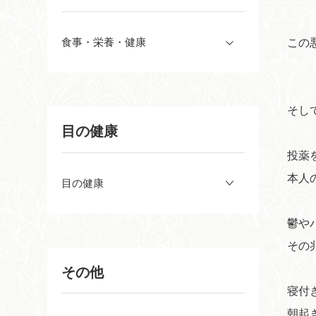
この
食事・栄養・健康
そし
目の健康
投薬
本人
目の健康
鬱や
その
その他
寝付
朝起