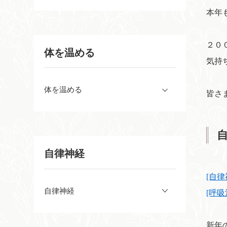
本年
２０
体を温める
気持
体を温める
皆さ
自律神経
[自
自律神経
[呼
新年