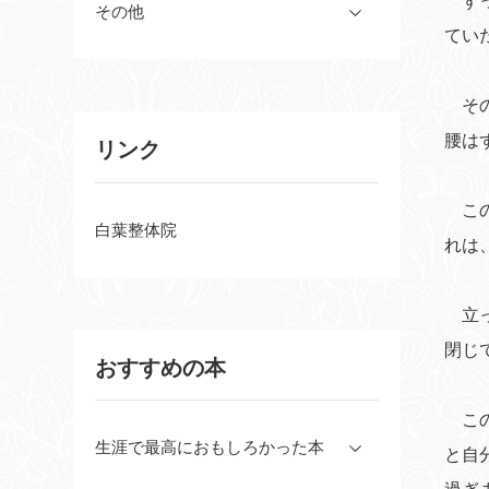
ずっ
その他
てい
その
腰は
リンク
この
白葉整体院
れは
立っ
閉じ
おすすめの本
この
生涯で最高におもしろかった本
と自