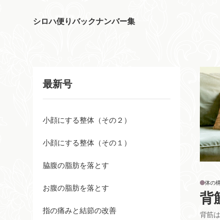
シロハ便りバックナンバー集
最新号
小顔にする整体（その２）
小顔にする整体（その１）
脇腹の脂肪を落とす
体の
お腹の脂肪を落とす
背
指の痛みと結節の改善
背筋