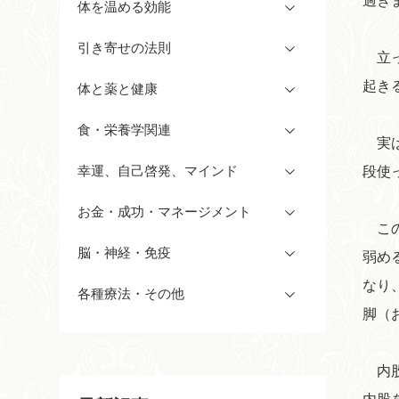
過ぎ
体を温める効能
引き寄せの法則
立っ
起き
体と薬と健康
食・栄養学関連
実は
段使
幸運、自己啓発、マインド
お金・成功・マネージメント
この
脳・神経・免疫
弱め
なり
各種療法・その他
脚（
内股