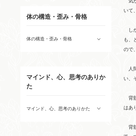
気が
いて
体の構造・歪み・骨格
しか
体の構造・歪み・骨格
も、
ので
人間
マインド、心、思考のありか
い、
た
背筋
はあ
マインド、心、思考のありかた
背筋