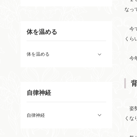
なっ
今で
体を温める
くら
体を温める
今年
自律神経
姿勢
自律神経
くな