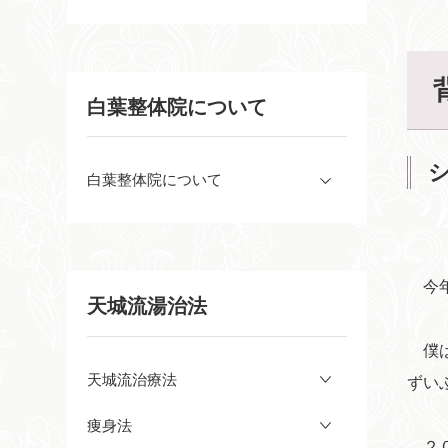
白葉整体院について
白葉整体院について
今年
天城流湯治法
僕は
天城流治療法
ずい
痩身法
２０