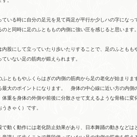
ます。
ている時に自分の足元を見て両足が平行か少しハの字になっ
るのと同時に足のふとももの内側に強い圧を感じると思います
内股にして立っていたり歩いたりすることで、足のふともも
っていない足の筋肉が鍛えられます。
ふとももやふくらはぎの内側の筋肉から足の老化が始まりま
る最大のポイントになります。 身体の中心線に近い方の内側
、体重を身体の外側や前後に分散させて支えるような骨格に変
おうきゃく）です。
で動く動作には老化防止効果があり、日本舞踊の動きなどは