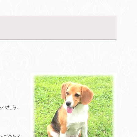
らべたら、
いに冷たく