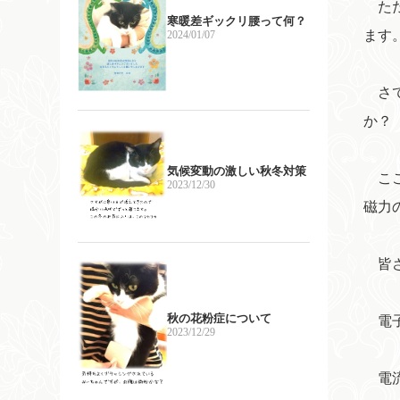
ただ
寒暖差ギックリ腰って何？
ます
2024/01/07
さて
か？
気候変動の激しい秋冬対策
ここ
2023/12/30
磁力
皆さ
秋の花粉症について
電子
2023/12/29
電流