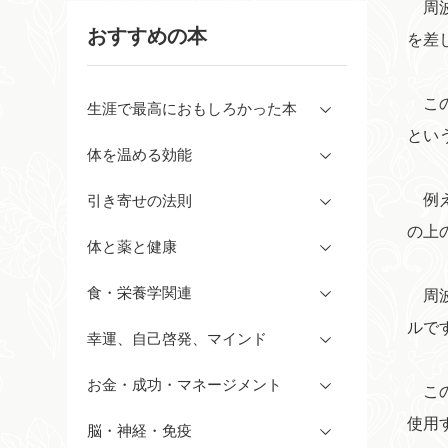
周波
おすすめの本
を差
この
生涯で最高におもしろかった本
とい
体を温める効能
例え
引き寄せの法則
の上
体と薬と健康
食・栄養学関連
周波
ルで
幸運、自己啓発、マインド
お金・成功・マネージメント
この
使用
脳・神経・免疫