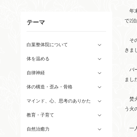
年末
で2
テーマ
その
白葉整体院について
きま
体を温める
バー
自律神経
まし
体の構造・歪み・骨格
焚火
マインド、心、思考のありかた
う火
教育・子育て
一人
自然治癒力