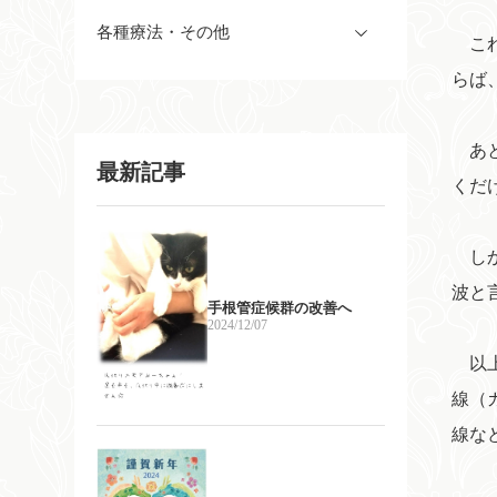
各種療法・その他
これ
らば
あと
最新記事
くだ
しか
波と
手根管症候群の改善へ
2024/12/07
以上
線（
線な