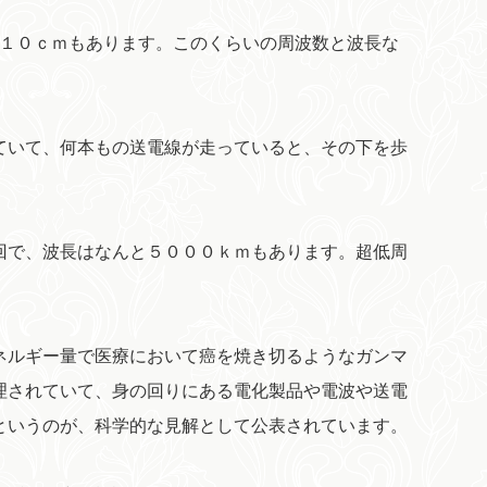
が１０ｃｍもあります。このくらいの周波数と波長な
ていて、何本もの送電線が走っていると、その下を歩
回で、波長はなんと５０００ｋｍもあります。超低周
ネルギー量で医療において癌を焼き切るようなガンマ
理されていて、身の回りにある電化製品や電波や送電
というのが、科学的な見解として公表されています。