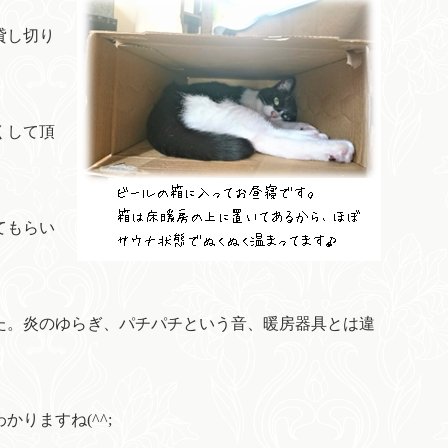
貸し切り
くして頂
。
てもらい
た。炎のゆらぎ、パチパチという音、暖房器具とは違
りますね(^^;