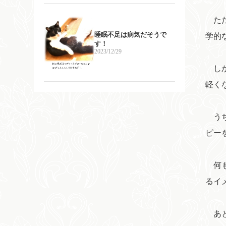
ただ
睡眠不足は病気だそうで
学的
す！
2023/12/29
しか
軽く
うち
ピー
何も
るイ
あと