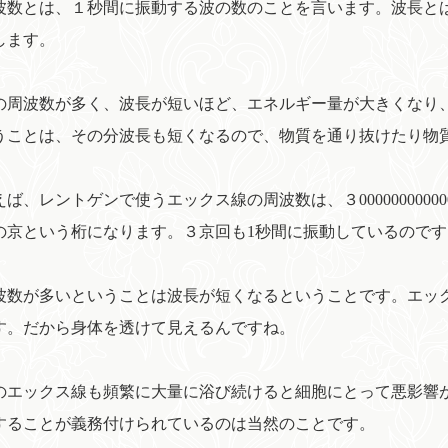
数とは、１秒間に振動する波の数のことを言います。波長と
します。
周波数が多く、波長が短いほど、エネルギー量が大きくなり
うことは、その分波長も短くなるので、物質を通り抜けたり物
ば、レントゲンで使うエックス線の周波数は、３0000000000
の京という桁になります。３京回も1秒間に振動しているので
数が多いということは波長が短くなるということです。エックス線
す。だから身体を透けて見えるんですね。
エックス線も頻繁に大量に浴び続けると細胞にとって悪影響
することが義務付けられているのは当然のことです。