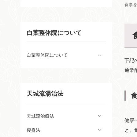
食事
白葉整体院について
白葉整体院について
下記
通常
天城流湯治法
天城流治療法
健康
と、
痩身法