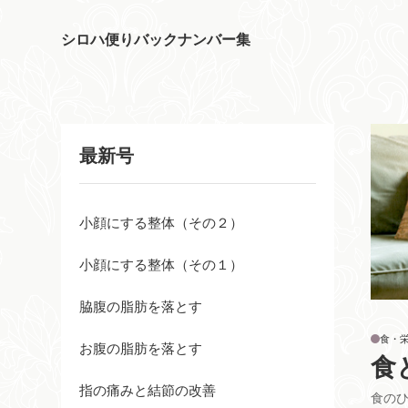
シロハ便りバックナンバー集
最新号
小顔にする整体（その２）
小顔にする整体（その１）
脇腹の脂肪を落とす
食・
お腹の脂肪を落とす
食
指の痛みと結節の改善
食の