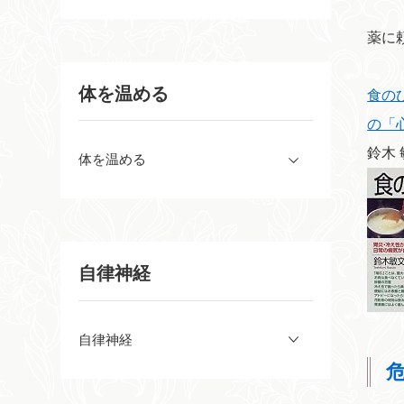
薬に
体を温める
食の
の「
鈴木
体を温める
自律神経
自律神経