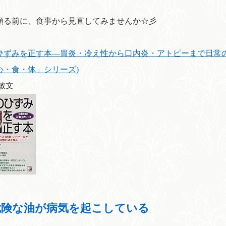
頼る前に、食事から見直してみませんか☆彡
ひずみを正す本―胃炎・冷え性から口内炎・アトピーまで日常の
心・食・体」シリーズ)
 敏文
危険な油が病気を起こしている