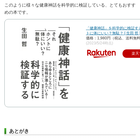
このように様々な健康神話を科学的に検証している、とてもおすす
めの本です。
「健康神話」を科学的に検証す
トに体にいい？無駄？ [ 生田 哲 
価格：1,980円（税込、送料無料
(2023/5/24時点)
楽天
あとがき