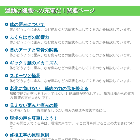
運動は細胞への充電だ！関連ページ
体の歪みについて
体がどうように歪み、なぜ痛みなどの症状を出してくるのかを解説しています。
ふくらはぎの影響力
体がどうように歪み、なぜ痛みなどの症状を出してくるのかを解説しています。
首のアーチと背骨の関係
体がどうように歪み、なぜ痛みなどの症状を出してくるのかを解説しています。
ギックリ腰のメカニズム
体がどうように歪み、なぜ痛みなどの症状を出してくるのかを解説しています。
スポーツと怪我
体がどうように歪み、なぜ痛みなどの症状を出してくるのかを解説しています。
老化に負けない、筋肉の力の元を整える
加齢で筋力が落ちる？わけではない！ 筋繊維が老化しても、筋力は脳からの電力
の 影響の方が大きいです。
見えない歪みと痛みの根
なぜ消えない！ 慢性的なしつこい痛みの構造を改善するには
現場の声を尊重しよう！
体から聞こえてくる声は、現場の声です。 そこに耳を傾けることの大切さについ
て
修復工事の原理原則
体の痛みを治すのは現場工事と同じ原理原則があります。