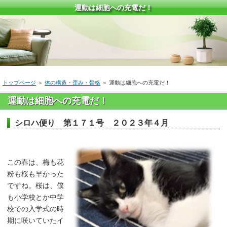
運動は細胞への充電だ！
トップページ
＞
体の構造・歪み・骨格
＞
運動は細胞への充電だ！
運動は細胞への充電だ！
シロハ便り 第１７１号 ２０２３年４月
この春は、梅も花
粉も桜も早かった
ですね。桜は、僕
も小学校とか中学
校での入学式の時
期に咲いていたイ