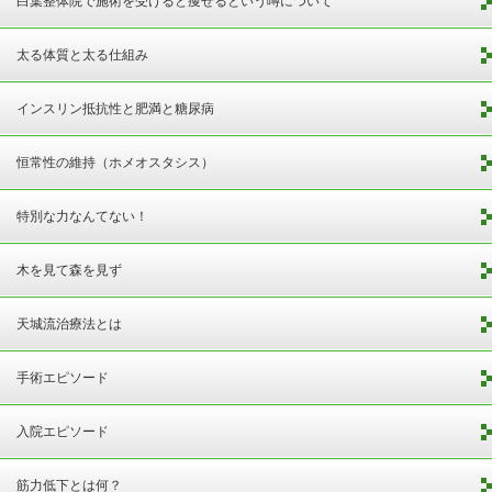
白葉整体院で施術を受けると痩せるという噂について
太る体質と太る仕組み
インスリン抵抗性と肥満と糖尿病
恒常性の維持（ホメオスタシス）
特別な力なんてない！
木を見て森を見ず
天城流治療法とは
手術エピソード
入院エピソード
筋力低下とは何？